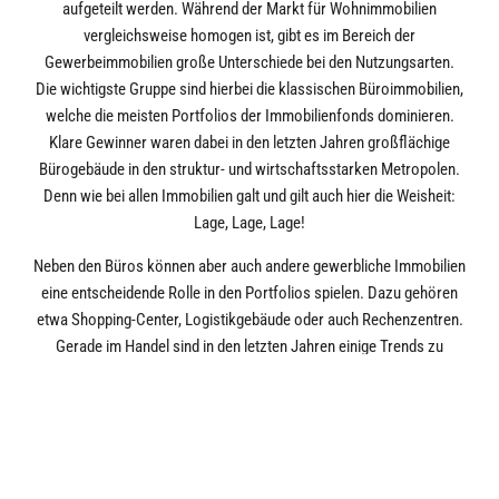
aufgeteilt werden. Während der Markt für Wohnimmobilien
vergleichsweise homogen ist, gibt es im Bereich der
Gewerbeimmobilien große Unterschiede bei den Nutzungsarten.
Die wichtigste Gruppe sind hierbei die klassischen Büroimmobilien,
welche die meisten Portfolios der Immobilienfonds dominieren.
Klare Gewinner waren dabei in den letzten Jahren großflächige
Bürogebäude in den struktur- und wirtschaftsstarken Metropolen.
Denn wie bei allen Immobilien galt und gilt auch hier die Weisheit:
Lage, Lage, Lage!
Neben den Büros können aber auch andere gewerbliche Immobilien
eine entscheidende Rolle in den Portfolios spielen. Dazu gehören
etwa Shopping-Center, Logistikgebäude oder auch Rechenzentren.
Gerade im Handel sind in den letzten Jahren einige Trends zu
beobachten. Durch die gestiegene Anzahl der Onlinebestellungen
haben Einzelhändler – auch in Toplagen – immer stärker zu leiden.
Häufigere Mieterwechsel und Leerstände machen das Segment
daher immer unattraktiver für Investoren. Genau das Gegenteil gilt
für Nahversorgungszentren mit Fokus auf Lebensmittel- und