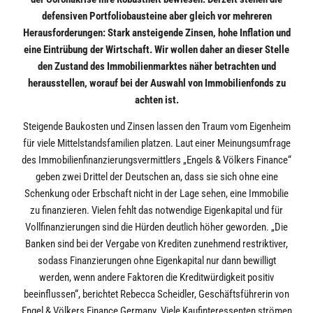
defensiven Portfoliobausteine aber gleich vor mehreren
Herausforderungen: Stark ansteigende Zinsen, hohe Inflation und
eine Eintrübung der Wirtschaft. Wir wollen daher an dieser Stelle
den Zustand des Immobilienmarktes näher betrachten und
herausstellen, worauf bei der Auswahl von Immobilienfonds zu
achten ist.
Steigende Baukosten und Zinsen lassen den Traum vom Eigenheim
für viele Mittelstandsfamilien platzen. Laut einer Meinungsumfrage
des Immobilienfinanzierungsvermittlers „Engels & Völkers Finance“
geben zwei Drittel der Deutschen an, dass sie sich ohne eine
Schenkung oder Erbschaft nicht in der Lage sehen, eine Immobilie
zu finanzieren. Vielen fehlt das notwendige Eigenkapital und für
Vollfinanzierungen sind die Hürden deutlich höher geworden. „Die
Banken sind bei der Vergabe von Krediten zunehmend restriktiver,
sodass Finanzierungen ohne Eigenkapital nur dann bewilligt
werden, wenn andere Faktoren die Kreditwürdigkeit positiv
beeinflussen“, berichtet Rebecca Scheidler, Geschäftsführerin von
Engel & Völkers Finance Germany. Viele Kaufinteressenten strömen