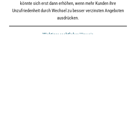
könnte sich erst dann erhöhen, wenn mehr Kunden ihre
Unzufriedenheit durch Wechsel zu besser verzinsten Angeboten
ausdrücken.
Wichtiger rechtlicher Hinweis
Bildquellen / Copyright: Adobe Stock
Copyright / Quelle / Zuerst erschienen bei:
netfonds.de
Download
einBlick: Warum zahlen Banken ihren Kunden so niedrige