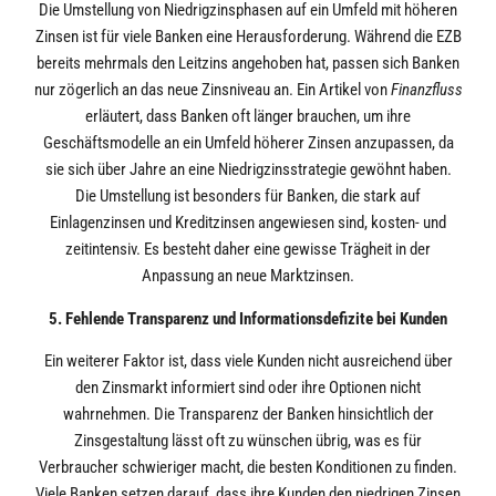
Die Umstellung von Niedrigzinsphasen auf ein Umfeld mit höheren
Zinsen ist für viele Banken eine Herausforderung. Während die EZB
bereits mehrmals den Leitzins angehoben hat, passen sich Banken
nur zögerlich an das neue Zinsniveau an. Ein Artikel von
Finanzfluss
erläutert, dass Banken oft länger brauchen, um ihre
Geschäftsmodelle an ein Umfeld höherer Zinsen anzupassen, da
sie sich über Jahre an eine Niedrigzinsstrategie gewöhnt haben.
Die Umstellung ist besonders für Banken, die stark auf
Einlagenzinsen und Kreditzinsen angewiesen sind, kosten- und
zeitintensiv. Es besteht daher eine gewisse Trägheit in der
Anpassung an neue Marktzinsen.
5. Fehlende Transparenz und Informationsdefizite bei Kunden
Ein weiterer Faktor ist, dass viele Kunden nicht ausreichend über
den Zinsmarkt informiert sind oder ihre Optionen nicht
wahrnehmen. Die Transparenz der Banken hinsichtlich der
Zinsgestaltung lässt oft zu wünschen übrig, was es für
Verbraucher schwieriger macht, die besten Konditionen zu finden.
Viele Banken setzen darauf, dass ihre Kunden den niedrigen Zinsen