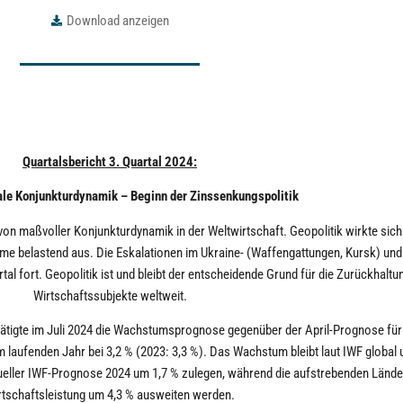
Download anzeigen
Quartalsbericht 3. Quartal 2024:
le Konjunkturdynamik – Beginn der Zinssenkungspolitik
on maßvoller Konjunkturdynamik in der Weltwirtschaft. Geopolitik wirkte sich
me belastend aus. Die Eskalationen im Ukraine- (Waffengattungen, Kursk) un
rtal fort. Geopolitik ist und bleibt der entscheidende Grund für die Zurückhaltu
Wirtschaftssubjekte weltweit.
ätigte im Juli 2024 die Wachstumsprognose gegenüber der April-Prognose für
laufenden Jahr bei 3,2 % (2023: 3,3 %). Das Wachstum bleibt laut IWF global 
ktueller IWF-Prognose 2024 um 1,7 % zulegen, während die aufstrebenden Lände
rtschaftsleistung um 4,3 % ausweiten werden.