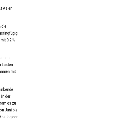
st Asien
 die
geringfügig
 mit 0,2 %
ischen
u Lasten
annien mit
sinkende
 In der
 kam es zu
on Juni bis
Anstieg der