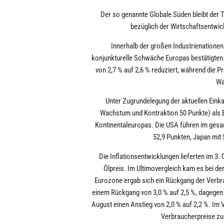
Der so genannte Globale Süden bleibt der T
bezüglich der Wirtschaftsentwic
Innerhalb der großen Industrienationen
konjunkturelle Schwäche Europas bestätigten
von 2,7 % auf 2,6 % reduziert, während die P
Wa
Unter Zugrundelegung der aktuellen Eink
Wachstum und Kontraktion 50 Punkte) als 
Kontinentaleuropas. Die USA führen im gesam
52,9 Punkten, Japan mit 
Die Inflationsentwicklungen lieferten im 3
Ölpreis. Im Ultimovergleich kam es bei de
Eurozone ergab sich ein Rückgang der Verbra
einem Rückgang von 3,0 % auf 2,5 %, dagegen 
August einen Anstieg von 2,0 % auf 2,2 %. Im V
Verbraucherpreise zu