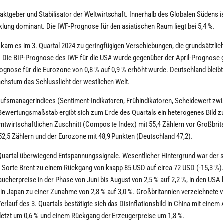
aktgeber und Stabilisator der Weltwirtschaft. Innerhalb des Globalen Südens i
klung dominant. Die IWF-Prognose für den asiatischen Raum liegt bei 5,4 %.
 kam es im 3. Quartal 2024 zu geringfügigen Verschiebungen, die grundsätzlich
. Die BIP-Prognose des IWF für die USA wurde gegenüber der April-Prognose 
rognose für die Eurozone von 0,8 % auf 0,9 % erhöht wurde. Deutschland bleibt
chstum das Schlusslicht der westlichen Welt.
aufsmanagerindices (Sentiment-Indikatoren, Frühindikatoren, Scheidewert zw
Bewertungsmaßstab ergibt sich zum Ende des Quartals ein heterogenes Bild z
twirtschaftlichen Zuschnitt (Composite Index) mit 55,4 Zählern vor Großbrit
52,5 Zählern und der Eurozone mit 48,9 Punkten (Deutschland 47,2).
. Quartal überwiegend Entspannungssignale. Wesentlicher Hintergrund war der 
r Sorte Brent zu einem Rückgang von knapp 85 USD auf circa 72 USD (-15,3 %).
ucherpreise in der Phase von Juni bis August von 2,5 % auf 2,2 %, in den USA
in Japan zu einer Zunahme von 2,8 % auf 3,0 %. Großbritannien verzeichnete v
erlauf des 3. Quartals bestätigte sich das Disinflationsbild in China mit einem 
letzt um 0,6 % und einem Rückgang der Erzeugerpreise um 1,8 %.