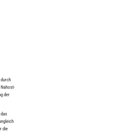
 durch
d Nahost-
ng der
 das
ungleich
r die